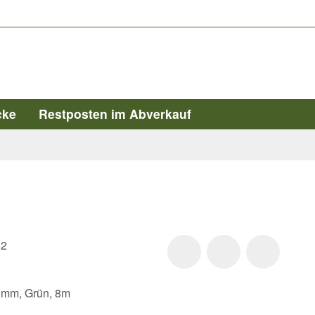
cke
Restposten im Abverkauf
52
2 mm, Grün, 8m