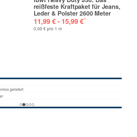
reißfeste Kraftpaket für Jeans,
D
Leder & Polster 2600 Meter
jet
11,99 € -
15,99 €
*
0,8
0,00 € pro 1 m