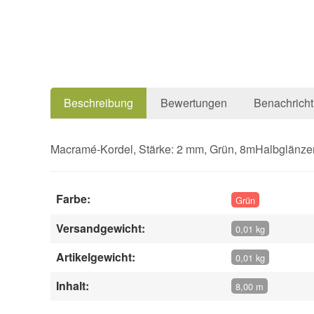
Beschreibung
Bewertungen
Benachricht
Macramé-Kordel, Stärke: 2 mm, Grün, 8mHalbglänzende
Farbe:
Grün
Versandgewicht:
0,01 kg
Artikelgewicht:
0,01 kg
Inhalt:
8,00 m
Vorname