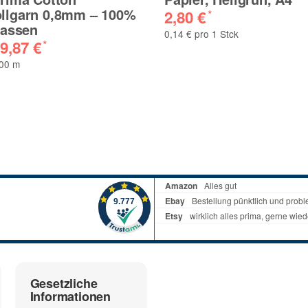
lgarn 0,8mm – 100%
2,80 €
*
lassen
0,14 € pro 1 Stck
9,87 €
*
100 m
Gesetzliche
Informationen