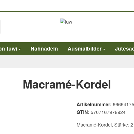
on fuwi
Nähnadeln
Ausmalbilder
Jutesä
Macramé-Kordel
Artikelnummer:
6666417
GTIN:
5707167978924
Macramé-Kordel, Stärke: 