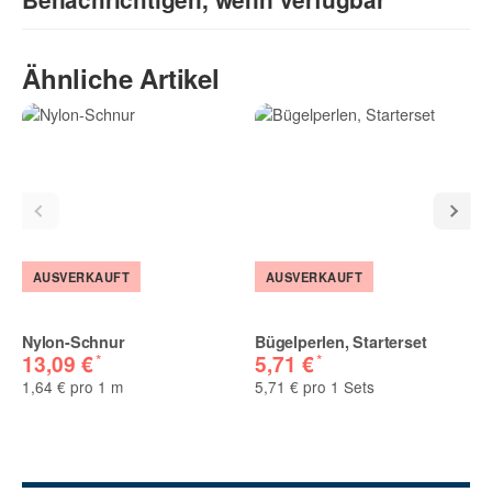
Sie Anderen bei der Kaufentscheidung:
Vorname
Ähnliche Artikel
Nachname
E-Mail
AUSVERKAUFT
AUSVERKAUFT
(* = Pflichtfelder)
Nylon-Schnur
Bügelperlen, Starterset
Bitte beachten Sie unsere Datenschutzerklärung
*
*
13,09 €
5,71 €
1,64 € pro 1 m
5,71 € pro 1 Sets
Benachrichtigung anfordern