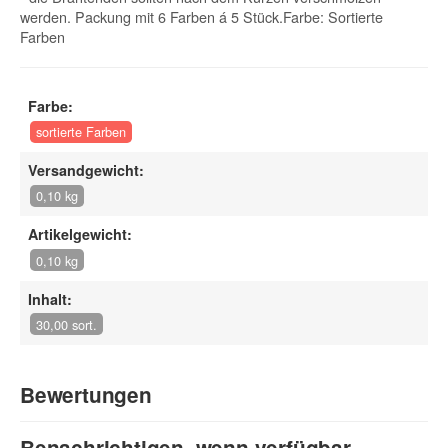
werden. Packung mit 6 Farben á 5 Stück.Farbe: Sortierte
Farben
Farbe:
sortierte Farben
Versandgewicht:
0,10 kg
Artikelgewicht:
0,10 kg
Inhalt:
30,00 sort.
Bewertungen
Benachrichtigen, wenn verfügbar
Geben Sie die erste Bewertung für diesen Artikel ab und helfen