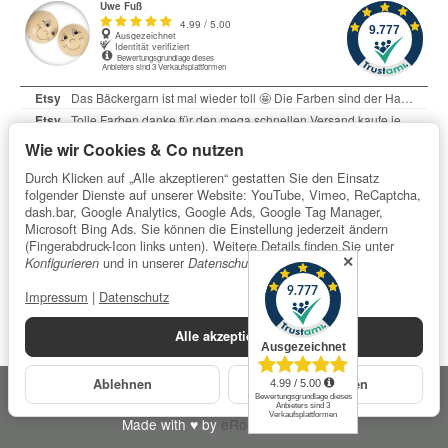
Wie wir Cookies & Co nutzen
Durch Klicken auf „Alle akzeptieren“ gestatten Sie den Einsatz
folgender Dienste auf unserer Website: YouTube, Vimeo, ReCaptcha,
dash.bar, Google Analytics, Google Ads, Google Tag Manager,
Microsoft Bing Ads. Sie können die Einstellung jederzeit ändern
Informationen
(Fingerabdruck-Icon links unten). Weitere Details finden Sie unter
✕
und in unserer
.
Konfigurieren
Datenschutzerklärung
Impressum
|
Datenschutz
Gesetzliche Informationen
Alle akzeptieren
Datenschutzerklärung
•
Impressum
Ablehnen
Konfigurieren
*
Alle Preise inkl. gesetzlicher USt., zzgl.
Versand
© Uwe Fuß
Made with
♥
by
eRock Marketing