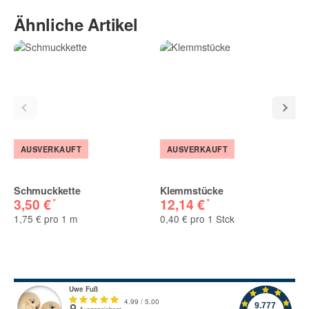
Geben Sie die erste Bewertung für diesen Artikel ab und helfen
Ähnliche Artikel
Sie Anderen bei der Kaufentscheidung:
AUSVERKAUFT
AUSVERKAUFT
Schmuckkette
Klemmstücke
*
*
3,50 €
12,14 €
1,75 € pro 1 m
0,40 € pro 1 Stck