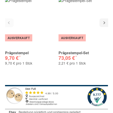
Nachname
E-Mail
AUSVERKAUFT
AUSVERKAUFT
(* = Pflichtfelder)
Prägestempel
Prägestempel-Set
Bitte beachten Sie unsere Datenschutzerklärung
*
*
9,70 €
73,05 €
9,70 € pro 1 Stck
2,21 € pro 1 Stck
Benachrichtigung anfordern