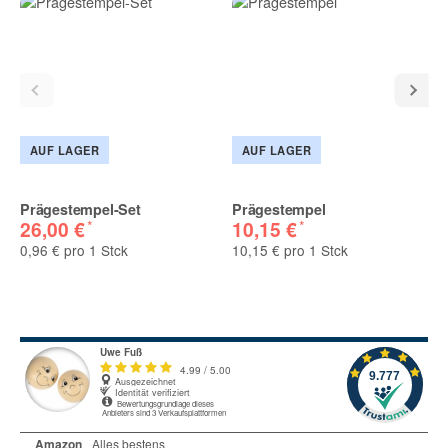
Nachname
E-Mail
AUF LAGER
AUF LAGER
(* = Pflichtfelder)
Prägestempel-Set
Prägestempel
Bitte beachten Sie unsere Datenschutzerklärung
*
*
26,00 €
10,15 €
0,96 € pro 1 Stck
10,15 € pro 1 Stck
Benachrichtigung anfordern