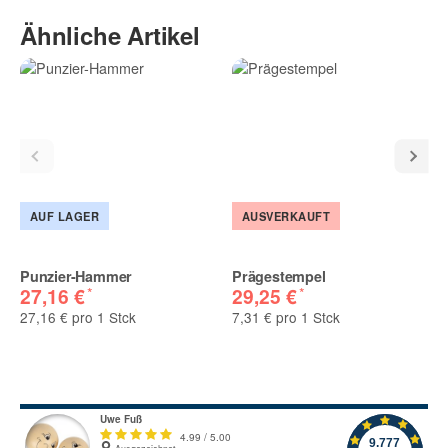
Geben Sie die erste Bewertung für diesen Artikel ab und helfen
Ähnliche Artikel
Sie Anderen bei der Kaufentscheidung:
AUF LAGER
AUSVERKAUFT
Punzier-Hammer
Prägestempel
*
*
27,16 €
29,25 €
27,16 € pro 1 Stck
7,31 € pro 1 Stck