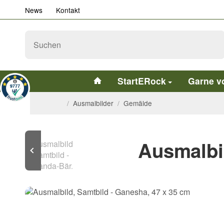
News
Kontakt
StartERock
Garne v
/
Ausmalbilder
/
Gemälde
Ausmalbil