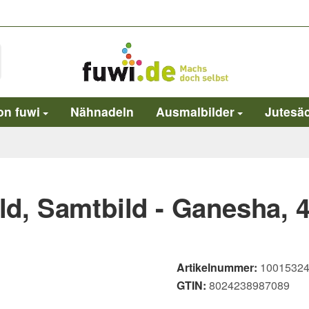
on fuwi
Nähnadeln
Ausmalbilder
Jutesä
d, Samtbild - Ganesha, 
Artikelnummer:
1001532
GTIN:
8024238987089