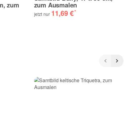
m, zum
zum Ausmalen
B
11,69 €
*
jetzt nur
jet