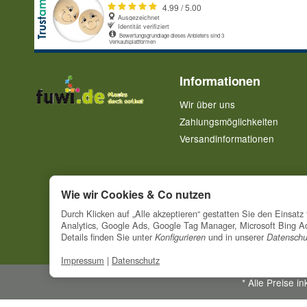
Informationen
Wir über uns
Zahlungsmöglichkeiten
Versandinformationen
Wie wir Cookies & Co nutzen
Durch Klicken auf „Alle akzeptieren“ gestatten Sie den Einsa
Analytics, Google Ads, Google Tag Manager, Microsoft Bing Ads
Details finden Sie unter
und in unserer
Konfigurieren
Datenschu
Impressum
|
Datenschutz
*
Alle Preise ink