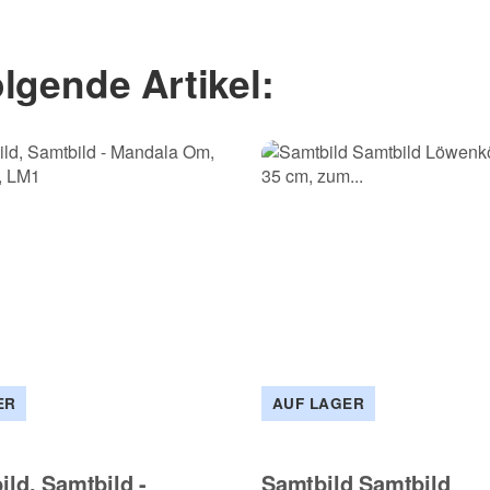
 und helfen Sie Anderen bei der Kaufentscheidung:
lgende Artikel:
Benachrichtigung anfordern
ER
AUF LAGER
ld, Samtbild -
Samtbild Samtbild