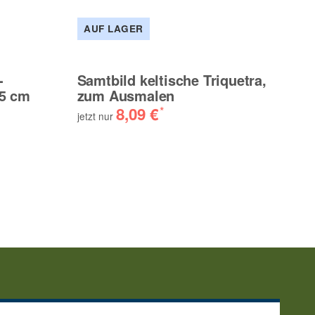
AUF LAGER
A
-
Samtbild keltische Triquetra,
Au
35 cm
zum Ausmalen
4
8,09 €
*
jetzt nur
ab