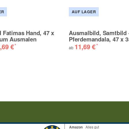
ER
AUF LAGER
 Fatimas Hand, 47 x
Ausmalbild, Samtbild 
zum Ausmalen
Pferdemandala, 47 x 
,69 €
11,69 €
*
*
ab