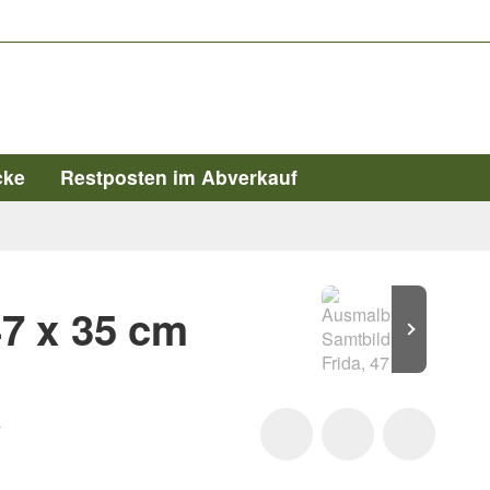
cke
Restposten im Abverkauf
47 x 35 cm
4