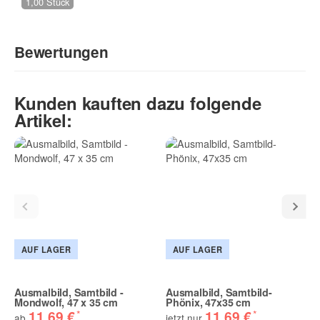
1,00 Stück
Bewertungen
Geben Sie die erste Bewertung für diesen Artikel ab und helfen
Kunden kauften dazu folgende
Sie Anderen bei der Kaufentscheidung:
Artikel:
AUF LAGER
AUF LAGER
Ausmalbild, Samtbild -
Ausmalbild, Samtbild-
Mondwolf, 47 x 35 cm
Phönix, 47x35 cm
*
*
11,69 €
11,69 €
ab
jetzt nur