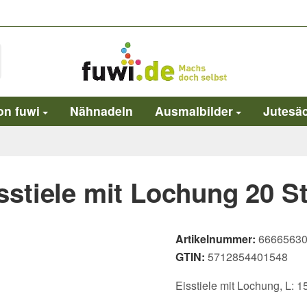
on fuwi
Nähnadeln
Ausmalbilder
Jutesä
sstiele mit Lochung 20 S
Artikelnummer:
6666563
GTIN:
5712854401548
Eisstiele mit Lochung, L: 