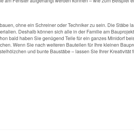
ie am Fenster aufgehängt werden können – wie zum Beispiel e
 bauen, ohne ein Schreiner oder Techniker zu sein. Die Stäbe
rialien. Deshalb können sich alle in der Familie am Bauprojekt
hon bald haben Sie genügend Teile für ein ganzes Minidorf be
chen. Wenn Sie nach weiteren Bauteilen für Ihre kleinen Bauproj
telhölzchen und bunte Baustäbe – lassen Sie Ihrer Kreativität 