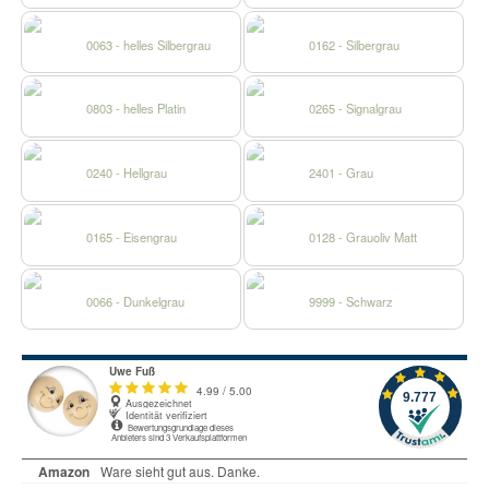
0063 - helles Silbergrau
0162 - Silbergrau
0803 - helles Platin
0265 - Signalgrau
0240 - Hellgrau
2401 - Grau
0165 - Eisengrau
0128 - Grauoliv Matt
0066 - Dunkelgrau
9999 - Schwarz