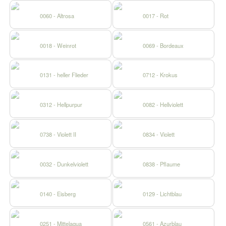
0060 - Altrosa
0017 - Rot
0018 - Weinrot
0069 - Bordeaux
0131 - heller Flieder
0712 - Krokus
0312 - Hellpurpur
0082 - Hellviolett
0738 - Violett II
0834 - Violett
0032 - Dunkelviolett
0838 - Pflaume
0140 - Eisberg
0129 - Lichtblau
0251 - Mittelaqua
0561 - Azurblau