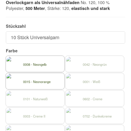
No. 120, 100 %
Overlockgarn als Universalnähfaden
Polyester,
, Stärke: 120,
500 Meter
elastisch und
stark
Stückzahl
Farbe
0008 - Neongelb
0042 - Neongrün
0015 - Neonorange
0001 - Weiß
0101 - Naturweiß
0602 - Creme
0003 - Creme II
0702 - Dunkelcreme