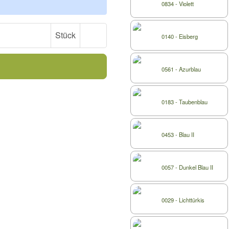
0834 - Violett
Stück
0140 - Eisberg
0561 - Azurblau
0183 - Taubenblau
0453 - Blau II
0057 - Dunkel Blau II
0029 - Lichttürkis