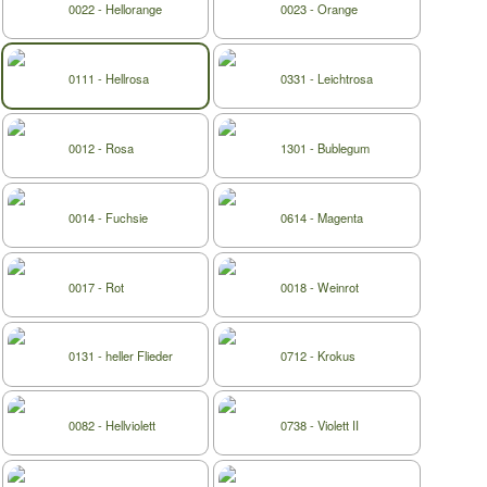
0022 - Hellorange
0023 - Orange
0111 - Hellrosa
0331 - Leichtrosa
0012 - Rosa
1301 - Bublegum
0014 - Fuchsie
0614 - Magenta
0017 - Rot
0018 - Weinrot
0131 - heller Flieder
0712 - Krokus
0082 - Hellviolett
0738 - Violett II