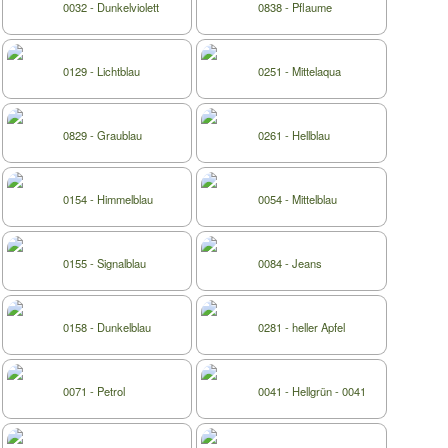
0032 - Dunkelviolett
0838 - Pflaume
0129 - Lichtblau
0251 - Mittelaqua
0829 - Graublau
0261 - Hellblau
0154 - Himmelblau
0054 - Mittelblau
0155 - Signalblau
0084 - Jeans
0158 - Dunkelblau
0281 - heller Apfel
0071 - Petrol
0041 - Hellgrün - 0041