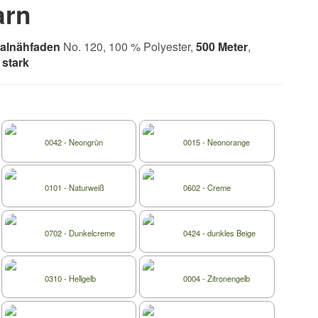
arn
salnähfaden
No. 120, 100 % Polyester,
500 Meter
,
stark
0042 - Neongrün
0015 - Neonorange
0101 - Naturweiß
0602 - Creme
0702 - Dunkelcreme
0424 - dunkles Beige
0310 - Hellgelb
0004 - Zitronengelb