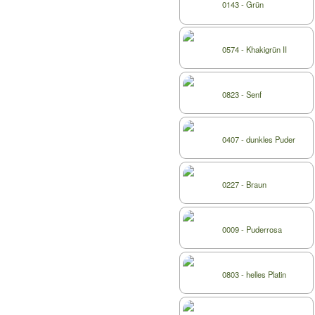
0143 - Grün
0574 - Khakigrün II
0823 - Senf
0407 - dunkles Puder
0227 - Braun
0009 - Puderrosa
0803 - helles Platin