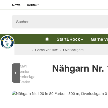
News
Kontakt
StartERock
Garne v
/
Garne von fuwi
/
Overlockgarn
Nähgarn Nr. 