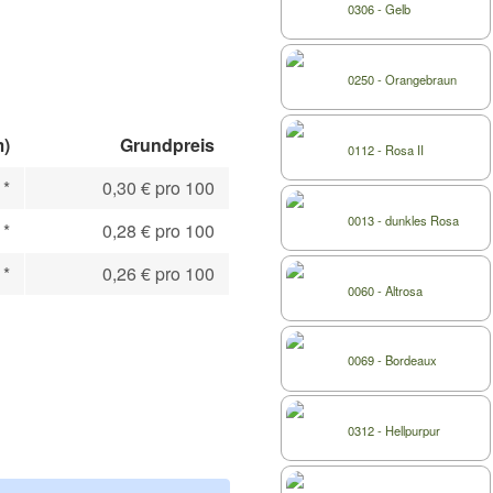
0306 - Gelb
0250 - Orangebraun
m)
Grundpreis
0112 - Rosa II
€
*
0,30 € pro 100
0013 - dunkles Rosa
€
*
0,28 € pro 100
€
*
0,26 € pro 100
0060 - Altrosa
0069 - Bordeaux
0312 - Hellpurpur