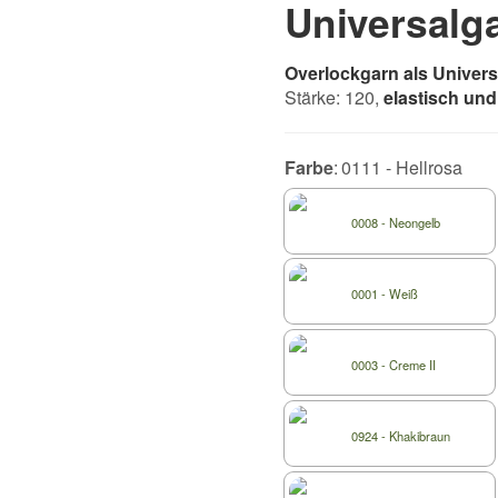
Universalg
Overlockgarn als Univer
Stärke: 120,
elastisch und
Farbe
0111 - Hellrosa
0008 - Neongelb
0001 - Weiß
0003 - Creme II
0924 - Khakibraun