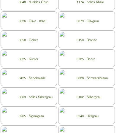
0048 - dunkles Grün
1174 - helles Khaki
0326 - Olive - 0326
0079 - Olivgrün
0050 - Ocker
0150 - Bronze
0025 - Kupfer
0725 - Beere
0425 - Schokolade
0028 - Schwarzbraun
0063 - helles Silbergrau
0162 - Silbergrau
0265 - Signalgrau
0240 - Hellgrau