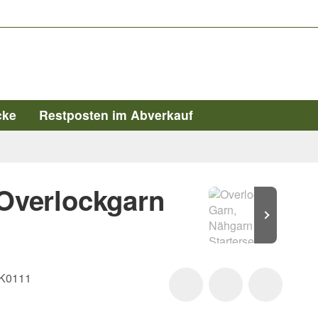
cke
Restposten im Abverkauf
 Overlockgarn
K0111