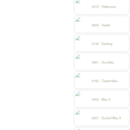
0312 - Hellpurpur
0834 - Violett
0140 - Eisberg
0561 - Azurblau
0183 - Taubenblau
0453 - Blau II
0057 - Dunkel Blau II