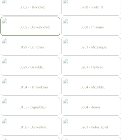
0082 - Hellviolett
0738 - Violett II
0032 - Dunkelviolett
0838 - Pflaume
0129 - Lichtblau
0251 - Mittelaqua
0829 - Graublau
0261 - Hellblau
0154 - Himmelblau
0054 - Mittelblau
0155 - Signalblau
0084 - Jeans
0158 - Dunkelblau
0281 - heller Apfel