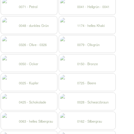
0071 - Petrol
0041 - Hellgrün - 0041
0048 - dunkles Grün
1174 - helles Khaki
0326 - Olive - 0326
0079 - Olivgrün
0050 - Ocker
0150 - Bronze
0025 - Kupfer
0725 - Beere
0425 - Schokolade
0028 - Schwarzbraun
0063 - helles Silbergrau
0162 - Silbergrau