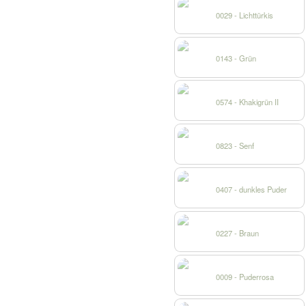
0029 - Lichttürkis
0143 - Grün
0574 - Khakigrün II
0823 - Senf
0407 - dunkles Puder
0227 - Braun
0009 - Puderrosa