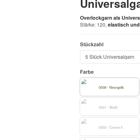
Universalg
Overlockgarn als Univer
Stärke: 120,
elastisch und
Stückzahl
Farbe
0008 - Neongelb
0001 - Weiß
0003 - Creme II