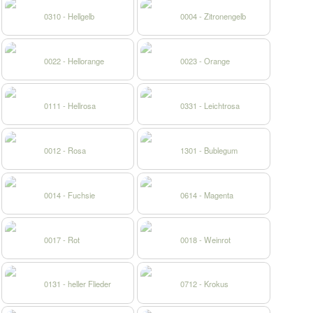
0310 - Hellgelb
0004 - Zitronengelb
0022 - Hellorange
0023 - Orange
0111 - Hellrosa
0331 - Leichtrosa
0012 - Rosa
1301 - Bublegum
0014 - Fuchsie
0614 - Magenta
0017 - Rot
0018 - Weinrot
0131 - heller Flieder
0712 - Krokus