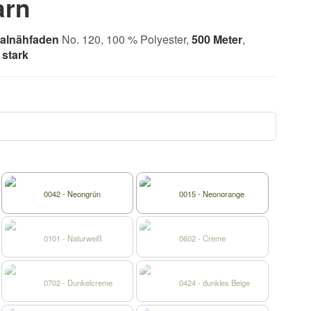
arn
salnähfaden
No. 120, 100 % Polyester,
500 Meter
,
stark
0042 - Neongrün
0015 - Neonorange
0101 - Naturweiß
0602 - Creme
0702 - Dunkelcreme
0424 - dunkles Beige