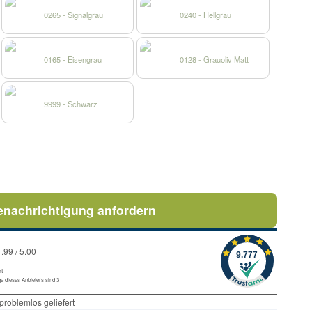
0265 - Signalgrau
0240 - Hellgrau
0165 - Eisengrau
0128 - Grauoliv Matt
9999 - Schwarz
enachrichtigung anfordern