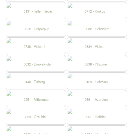
0131 - heller Flieder
0712 - Krokus
0312 - Hellpurpur
0082 - Hellviolett
0738 - Violett II
0834 - Violett
0032 - Dunkelviolett
0838 - Pflaume
0140 - Eisberg
0129 - Lichtblau
0251 - Mittelaqua
0561 - Azurblau
0829 - Graublau
0261 - Hellblau