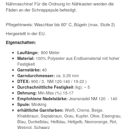
Nähmaschine! Für die Ordnung im Nähkasten werden die
Fäden an der Schnappspule befestigt.
Pflegehinweis: Waschbar bis 60° C, Bügeln (max. Stufe 2)
Hergestellt in der EU.
Eigenschaften:
800 Meter
Lauflänge:
100% Polyester aus Endlosmaterial mit hoher
Material:
Festigkeit
40
Garnstärke:
ca. 0,35 mm
Garndurchmesser:
900 / 3, NM 120-140 / 19-22 )
DTEX:
(kg): ~ 5
Durchschnittliche Festigkeit
Min-Max (%) 15-17
Dehnung:
Jeansnadel NM 120 - 140
Empfohlene Nadelstärke:
Miniking
Spule:
Weiß, Creme, Beige,
erhältliche Garnfarben:
Khakibraun, Sepiabraun, Grau, Kupfer, Olive, Eisengrau,
Blau, Dunkelblau, Hellblau, Hellgelb, Neonorange, Rot,
Weinrot, Schwarz