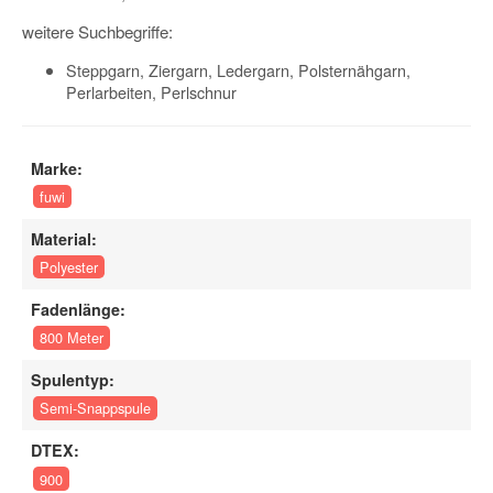
weitere Suchbegriffe:
Steppgarn, Ziergarn, Ledergarn, Polsternähgarn,
Perlarbeiten, Perlschnur
Marke:
fuwi
Material:
Polyester
Fadenlänge:
800 Meter
Spulentyp:
Semi-Snappspule
DTEX:
900