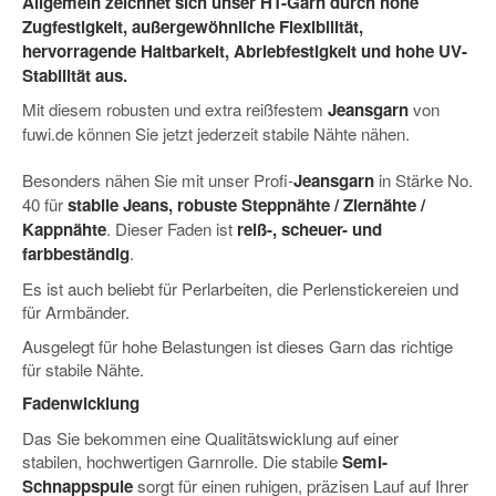
Allgemein zeichnet sich unser HT-Garn durch hohe
Zugfestigkeit, außergewöhnliche Flexibilität,
hervorragende Haltbarkeit, Abriebfestigkeit und hohe UV-
Stabilität aus.
Mit diesem robusten und extra reißfestem
Jeansgarn
von
fuwi.de können Sie jetzt jederzeit stabile Nähte nähen.
Besonders nähen Sie mit unser Profi-
Jeansgarn
in Stärke No.
40 für
stabile
Jeans, robuste Steppnähte / Ziernähte /
Kappnähte
. Dieser Faden ist
reiß-, scheuer- und
farbbeständig
.
Es ist auch beliebt für Perlarbeiten, die Perlenstickereien und
für Armbänder.
Ausgelegt für hohe Belastungen ist dieses Garn das richtige
für stabile Nähte.
Fadenwicklung
Das Sie bekommen eine Qualitätswicklung auf einer
stabilen, hochwertigen Garnrolle. Die stabile
Semi-
Schnappspule
sorgt für einen ruhigen, präzisen Lauf auf Ihrer