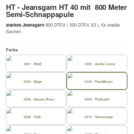
HT - Jeansgarn HT 40 mit 800 Meter
Semi-Schnappspule
starkes Jeansgarn
900 DTEX ( 300 DTEX X3 ), für stabile
Sachen.
Farbe
0001 - Weiß
0002 - dunkle Creme
0424 - Beige
0103 - Pastellbraun
0026 - blasses Braun
0024 - Perlkupfer
0006 - Gelb
0015 - Neonorange