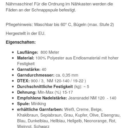
Nähmaschine! Für die Ordnung im Nähkasten werden die
Fäden an der Schnappspule befestigt.
Pflegehinweis: Waschbar bis 60° C, Bügeln (max. Stufe 2)
Hergestellt in der EU.
Eigenschaften:
800 Meter
Lauflänge:
100% Polyester aus Endlosmaterial mit hoher
Material:
Festigkeit
40
Garnstärke:
ca. 0,35 mm
Garndurchmesser:
900 / 3, NM 120-140 / 19-22 )
DTEX:
(kg): ~ 5
Durchschnittliche Festigkeit
Min-Max (%) 15-17
Dehnung:
Jeansnadel NM 120 - 140
Empfohlene Nadelstärke:
Miniking
Spule:
Weiß, Creme, Beige,
erhältliche Garnfarben:
Khakibraun, Sepiabraun, Grau, Kupfer, Olive, Eisengrau,
Blau, Dunkelblau, Hellblau, Hellgelb, Neonorange, Rot,
Weinrot, Schwarz