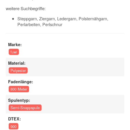
weitere Suchbegriffe:
Steppgarn, Ziergarn, Ledergarn, Polsternähgarn,
Perlarbeiten, Perlschnur
Marke:
fuwi
Material:
Polyester
Fadenlänge:
800 Meter
Spulentyp:
Semi-Snappspule
DTEX:
900