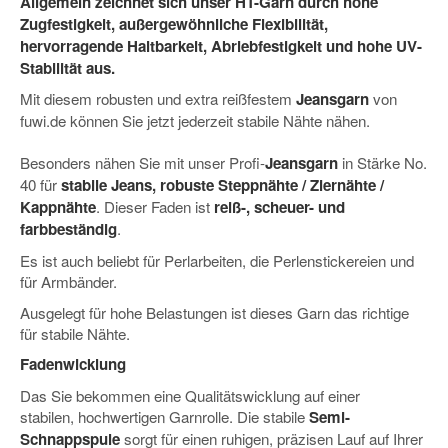
Allgemein zeichnet sich unser HT-Garn durch hohe
Zugfestigkeit, außergewöhnliche Flexibilität,
hervorragende Haltbarkeit, Abriebfestigkeit und hohe UV-
Stabilität aus.
Mit diesem robusten und extra reißfestem
Jeansgarn
von
fuwi.de können Sie jetzt jederzeit stabile Nähte nähen.
Besonders nähen Sie mit unser Profi-
Jeansgarn
in Stärke No.
40 für
stabile
Jeans, robuste Steppnähte / Ziernähte /
Kappnähte
. Dieser Faden ist
reiß-, scheuer- und
farbbeständig
.
Es ist auch beliebt für Perlarbeiten, die Perlenstickereien und
für Armbänder.
Ausgelegt für hohe Belastungen ist dieses Garn das richtige
für stabile Nähte.
Fadenwicklung
Das Sie bekommen eine Qualitätswicklung auf einer
stabilen, hochwertigen Garnrolle. Die stabile
Semi-
Schnappspule
sorgt für einen ruhigen, präzisen Lauf auf Ihrer