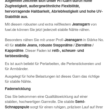
Allgemein zeichnet sich unser HT-Garn durch hohe
Zugfestigkeit, außergewöhnliche Flexibilität,
hervorragende Haltbarkeit, Abriebfestigkeit und hohe UV-
Stabilität aus.
Mit diesem robusten und extra reißfestem
Jeansgarn
von
fuwi.de können Sie jetzt jederzeit stabile Nähte nähen.
Besonders nähen Sie mit unser Profi-
Jeansgarn
in Stärke No.
40 für
stabile
Jeans, robuste Steppnähte / Ziernähte /
Kappnähte
. Dieser Faden ist
reiß-, scheuer- und
farbbeständig
.
Es ist auch beliebt für Perlarbeiten, die Perlenstickereien und
für Armbänder.
Ausgelegt für hohe Belastungen ist dieses Garn das richtige
für stabile Nähte.
Fadenwicklung
Das Sie bekommen eine Qualitätswicklung auf einer
stabilen, hochwertigen Garnrolle. Die stabile
Semi-
Schnappspule
sorgt für einen ruhigen, präzisen Lauf auf Ihrer