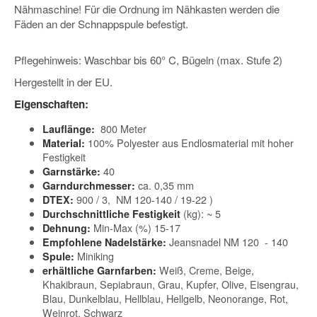
Nähmaschine! Für die Ordnung im Nähkasten werden die
Fäden an der Schnappspule befestigt.
Pflegehinweis: Waschbar bis 60° C, Bügeln (max. Stufe 2)
Hergestellt in der EU.
Eigenschaften:
800 Meter
Lauflänge:
100% Polyester aus Endlosmaterial mit hoher
Material:
Festigkeit
40
Garnstärke:
ca. 0,35 mm
Garndurchmesser:
900 / 3, NM 120-140 / 19-22 )
DTEX:
(kg): ~ 5
Durchschnittliche Festigkeit
Min-Max (%) 15-17
Dehnung:
Jeansnadel NM 120 - 140
Empfohlene Nadelstärke:
Miniking
Spule:
Weiß, Creme, Beige,
erhältliche Garnfarben:
Khakibraun, Sepiabraun, Grau, Kupfer, Olive, Eisengrau,
Blau, Dunkelblau, Hellblau, Hellgelb, Neonorange, Rot,
Weinrot, Schwarz