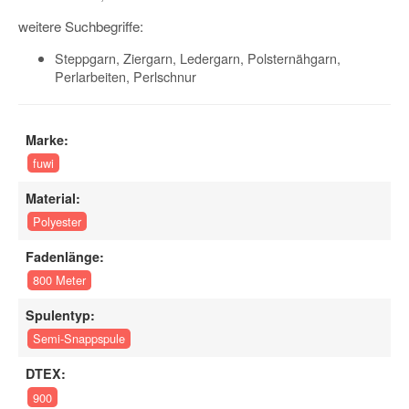
weitere Suchbegriffe:
Steppgarn, Ziergarn, Ledergarn, Polsternähgarn,
Perlarbeiten, Perlschnur
Marke:
fuwi
Material:
Polyester
Fadenlänge:
800 Meter
Spulentyp:
Semi-Snappspule
DTEX:
900