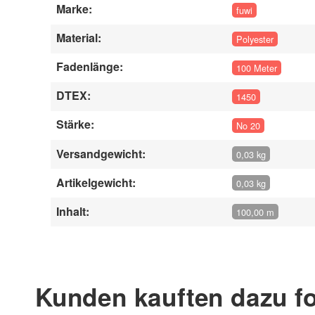
Marke:
fuwi
Material:
Polyester
Fadenlänge:
100 Meter
DTEX:
1450
Stärke:
No 20
Versandgewicht:
0,03 kg
Artikelgewicht:
0,03 kg
Inhalt:
100,00 m
Geben Sie die erste Bewertung für diesen Artikel ab
Kunden kauften dazu fo