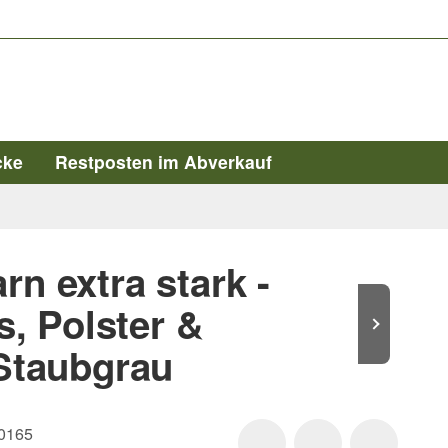
cke
Restposten im Abverkauf
rn extra stark -
, Polster &
 Staubgrau
0165