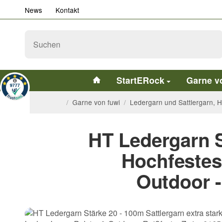
News
Kontakt
StartERock
Garne v
/
Garne von fuwi
/
Ledergarn und Sattlergarn, H
HT Ledergarn St
Hochfestes
Outdoor -