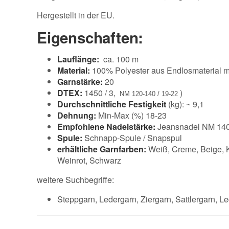
Hergestellt in der EU.
Eigenschaften:
Lauflänge:
ca. 100 m
Material:
100% Polyester aus Endlosmaterial mi
Garnstärke:
20
DTEX:
1450 / 3,
)
NM 120-140 / 19-22
Durchschnittliche Festigkeit
(kg): ~ 9,1
Dehnung:
Min-Max (%) 18-23
Empfohlene Nadelstärke:
Jeansnadel NM 140
Spule:
Schnapp-Spule / Snapspul
erhältliche Garnfarben:
Weiß, Creme, Beige, Kh
Weinrot, Schwarz
weitere Suchbegriffe:
Steppgarn, Ledergarn, Ziergarn, Sattlergarn, L