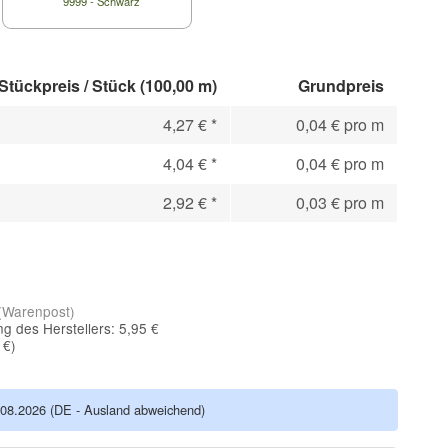
9999 - Schwarz
Stückpreis / Stück (100,00 m)
Grundpreis
4,27 €
*
0,04 € pro m
4,04 €
*
0,04 € pro m
2,92 €
*
0,03 € pro m
(Warenpost)
g des Herstellers: 5,95 €
 €
)
.08.2026
(DE - Ausland abweichend)