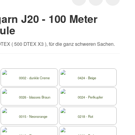
arn J20 - 100 Meter
ule
TEX ( 500 DTEX X3 ), für die ganz schweren Sachen.
0002 - dunkle Creme
0424 - Beige
0026 - blasses Braun
0024 - Perlkupfer
0015 - Neonorange
0218 - Rot