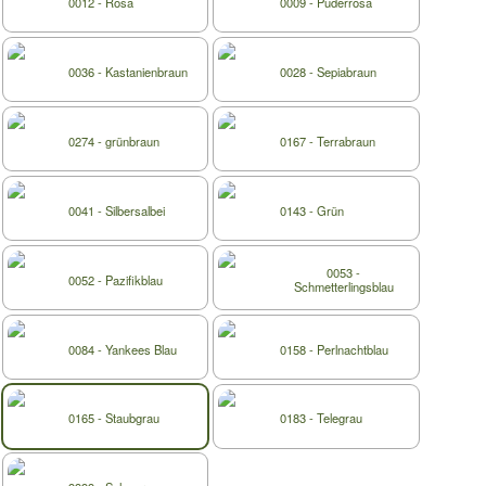
0012 - Rosa
0009 - Puderrosa
0036 - Kastanienbraun
0028 - Sepiabraun
0274 - grünbraun
0167 - Terrabraun
0041 - Silbersalbei
0143 - Grün
0053 -
0052 - Pazifikblau
Schmetterlingsblau
0084 - Yankees Blau
0158 - Perlnachtblau
0165 - Staubgrau
0183 - Telegrau