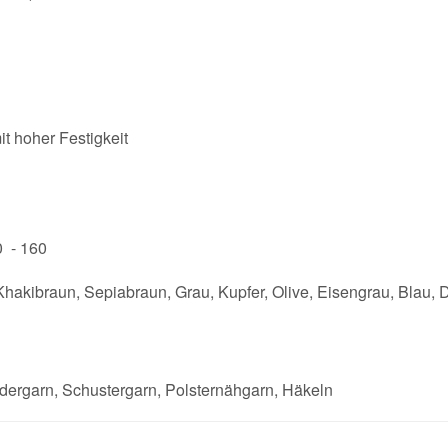
t hoher Festigkeit
 - 160
akibraun, Sepiabraun, Grau, Kupfer, Olive, Eisengrau, Blau, D
edergarn, Schustergarn, Polsternähgarn, Häkeln