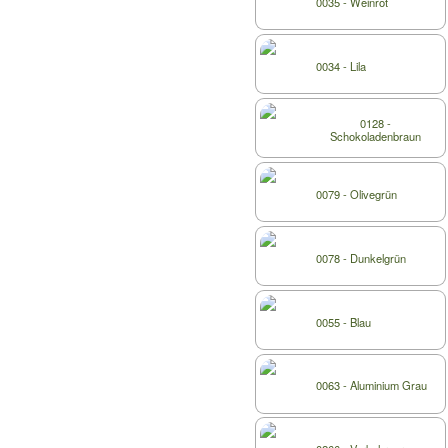
0035 - Weinrot
0034 - Lila
0128 -
Schokoladenbraun
0079 - Olivegrün
0078 - Dunkelgrün
0055 - Blau
0063 - Aluminium Grau