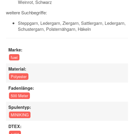
Weinrot, Schwarz
weitere Suchbegriffe:
Steppgarn, Ledergarn, Ziergarn, Sattlergarn, Ledergarn,
Schustergarn, Polsternähgarn, Häkeln
Marke:
fuwi
Material:
Polyester
Fadenlänge:
500 Meter
Spulentyp:
MINIKING
DTEX: