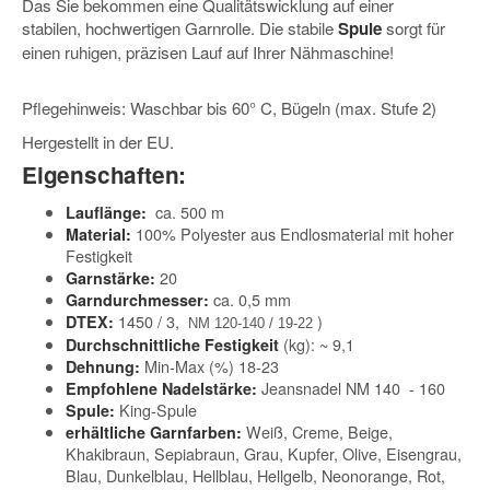
Das Sie bekommen eine Qualitätswicklung auf einer
stabilen, hochwertigen Garnrolle. Die stabile
Spule
sorgt für
einen ruhigen, präzisen Lauf auf Ihrer Nähmaschine!
Pflegehinweis: Waschbar bis 60° C, Bügeln (max. Stufe 2)
Hergestellt in der EU.
Eigenschaften:
ca. 500 m
Lauflänge:
100% Polyester aus Endlosmaterial mit hoher
Material:
Festigkeit
20
Garnstärke:
ca. 0,5 mm
Garndurchmesser:
1450 / 3,
)
DTEX:
NM 120-140 / 19-22
(kg): ~ 9,1
Durchschnittliche Festigkeit
Min-Max (%) 18-23
Dehnung:
Jeansnadel NM 140 - 160
Empfohlene Nadelstärke:
King-Spule
Spule:
Weiß, Creme, Beige,
erhältliche Garnfarben:
Khakibraun, Sepiabraun, Grau, Kupfer, Olive, Eisengrau,
Blau, Dunkelblau, Hellblau, Hellgelb, Neonorange, Rot,