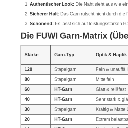
Authentischer Look:
Die Naht sieht aus wie ein
Sicherer Halt:
Das Garn rutscht nicht durch die
Schonend:
Es lässt sich auf leistungsstarken H
Die FUWI Garn-Matrix (Über
Stärke
Garn-Typ
Optik & Haptik
120
Stapelgarn
Fein & unauffäll
80
Stapelgarn
Mittelfein
60
HT-Garn
Glatt & reißfest
40
HT-Garn
Sehr stark & gl
30
Stapelgarn
Kräftig & Matte 
20
HT-Garn
Extrem belastba