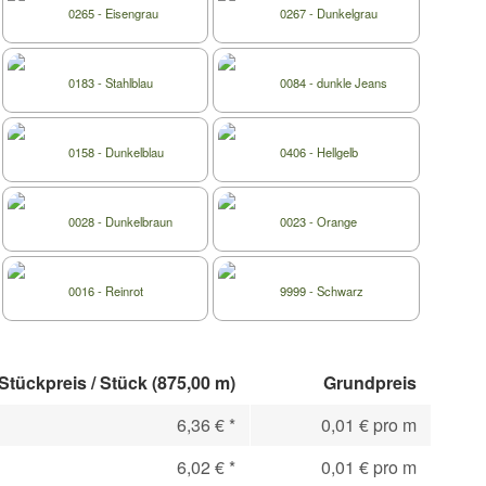
0265 - Eisengrau
0267 - Dunkelgrau
0183 - Stahlblau
0084 - dunkle Jeans
0158 - Dunkelblau
0406 - Hellgelb
0028 - Dunkelbraun
0023 - Orange
0016 - Reinrot
9999 - Schwarz
Stückpreis / Stück (875,00 m)
Grundpreis
6,36 €
*
0,01 € pro m
6,02 €
*
0,01 € pro m