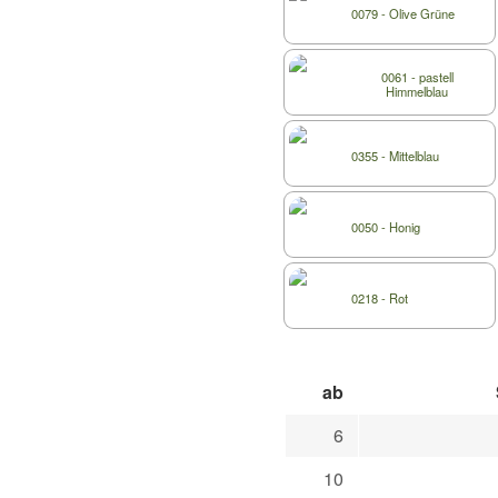
0079 - Olive Grüne
0061 - pastell
Himmelblau
0355 - Mittelblau
0050 - Honig
0218 - Rot
ab
6
10