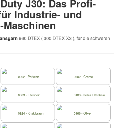
Duty J30: Das Profi-
für Industrie- und
y-Maschinen
eansgarn
960 DTEX ( 300 DTEX X3 ), für die schweren
0002 - Perlweis
0602 - Creme
0303 - Elfenbein
0103 - helles Elfenbein
0924 - Khakibraun
0166 - Olive