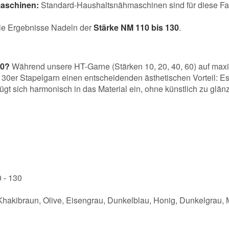
maschinen:
Standard-Haushaltsnähmaschinen sind für diese Fad
le Ergebnisse Nadeln der
Stärke NM 110 bis 130
.
30?
Während unsere HT-Garne (Stärken 10, 20, 40, 60) auf maxim
30er Stapelgarn einen entscheidenden ästhetischen Vorteil: Es be
gt sich harmonisch in das Material ein, ohne künstlich zu glän
 - 130
hakibraun, Olive, Eisengrau, Dunkelblau, Honig, Dunkelgrau, M