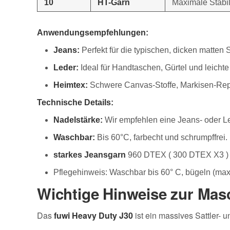
10
HT-Garn
Maximale Stabil
Anwendungsempfehlungen:
Jeans:
Perfekt für die typischen, dicken matten
Leder:
Ideal für Handtaschen, Gürtel und leichte
Heimtex:
Schwere Canvas-Stoffe, Markisen-Repa
Technische Details:
Nadelstärke:
Wir empfehlen eine Jeans- oder 
Waschbar:
Bis 60°C, farbecht und schrumpffrei.
starkes Jeansgarn
960 DTEX ( 300 DTEX X3 )
Pflegehinweis: Waschbar bis 60° C, bügeln (max.
Wichtige Hinweise zur Masc
Das
fuwi Heavy Duty J30
ist ein massives Sattler- u