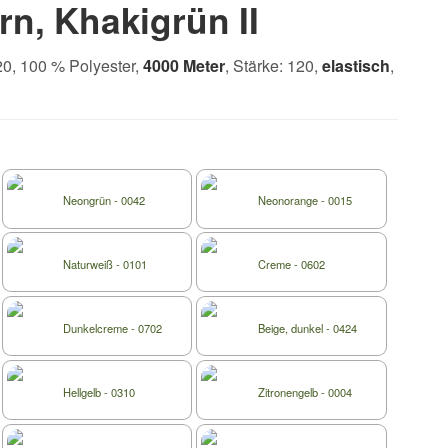
n, Khakigrün II
0, 100 % Polyester,
4000 Meter
, Stärke: 120,
elastisch
,
Neongrün - 0042
Neonorange - 0015
Naturweiß - 0101
Creme - 0602
Dunkelcreme - 0702
Beige, dunkel - 0424
Hellgelb - 0310
Zitronengelb - 0004