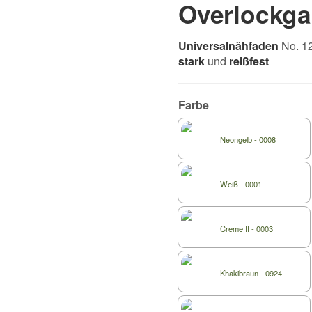
Overlockgar
Universalnähfaden
No. 12
stark
und
reißfest
Farbe
Neongelb - 0008
Weiß - 0001
Creme II - 0003
Khakibraun - 0924