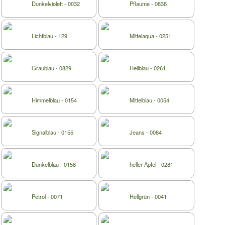
Dunkelviolett - 0032
Pflaume - 0838
Lichtblau - 129
Mittelaqua - 0251
Graublau - 0829
Hellblau - 0261
Himmelblau - 0154
Mittelblau - 0054
Signalblau - 0155
Jeans - 0084
Dunkelblau - 0158
heller Apfel - 0281
Petrol - 0071
Hellgrün - 0041