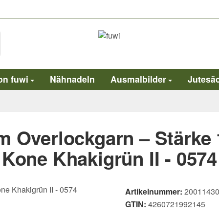
on fuwi
Nähnadeln
Ausmalbilder
Jutesä
m Overlockgarn – Stärke 
Kone Khakigrün II - 0574
Artikelnummer:
20011430
GTIN:
4260721992145