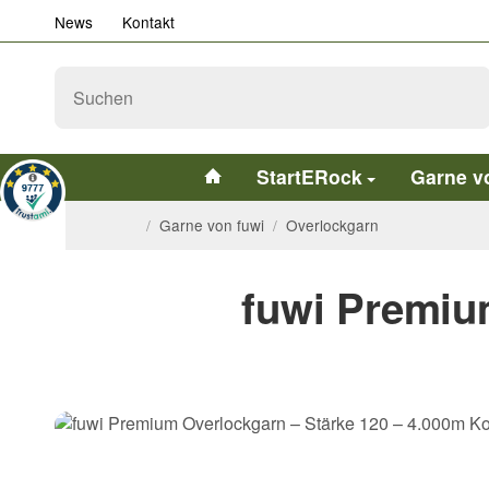
News
Kontakt
StartERock
Garne v
/
Garne von fuwi
/
Overlockgarn
fuwi Premiu