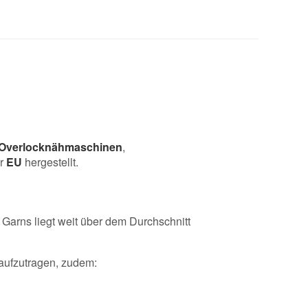
Overlocknähmaschinen
,
er
EU
hergestellt.
s Garns liegt weit über dem Durchschnitt
 aufzutragen, zudem: