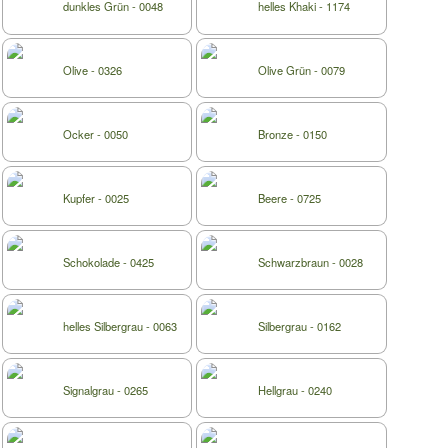
dunkles Grün - 0048
helles Khaki - 1174
Olive - 0326
Olive Grün - 0079
Ocker - 0050
Bronze - 0150
Kupfer - 0025
Beere - 0725
Schokolade - 0425
Schwarzbraun - 0028
helles Silbergrau - 0063
Silbergrau - 0162
Signalgrau - 0265
Hellgrau - 0240