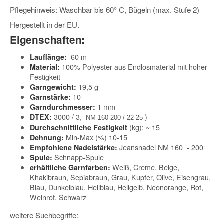
Pflegehinweis: Waschbar bis 60° C, Bügeln (max. Stufe 2)
Hergestellt in der EU.
Eigenschaften:
60 m
Lauflänge:
100% Polyester aus Endlosmaterial mit hoher
Material:
Festigkeit
19,5 g
Garngewicht:
10
Garnstärke:
1 mm
Garndurchmesser:
3000 / 3,
)
DTEX:
NM 160-200 / 22-25
(kg): ~ 15
Durchschnittliche Festigkeit
Min-Max (%) 10-15
Dehnung:
Jeansnadel NM 160 - 200
Empfohlene Nadelstärke:
Schnapp-Spule
Spule:
Weiß, Creme, Beige,
erhältliche Garnfarben:
Khakibraun, Sepiabraun, Grau, Kupfer, Olive, Eisengrau,
Blau, Dunkelblau, Hellblau, Hellgelb, Neonorange, Rot,
Weinrot, Schwarz
weitere Suchbegriffe: