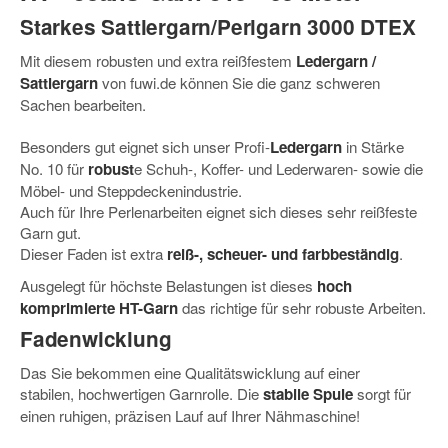
Starkes Sattlergarn/Perlgarn
3000 DTEX
Mit diesem
robusten und extra reißfestem
Ledergarn /
Sattlergarn
von fuwi.de können Sie die ganz schweren
Sachen bearbeiten.
Besonders gut eignet sich unser Profi-
Ledergarn
in Stärke
No. 10 für
robust
e
Schuh-, Koffer- und Lederwaren- sowie die
Möbel- und Steppdeckenindustrie.
Auch für Ihre Perlenarbeiten eignet sich dieses sehr reißfeste
Garn gut.
Dieser Faden ist extra
reiß-, scheuer- und farbbeständig
.
Ausgelegt für höchste Belastungen ist dieses
hoch
komprimierte HT-Garn
das richtige für sehr robuste Arbeiten.
Fadenwicklung
Das Sie bekommen eine Qualitätswicklung auf einer
stabilen, hochwertigen Garnrolle. Die
stabile Spule
sorgt für
einen ruhigen, präzisen Lauf auf Ihrer Nähmaschine!