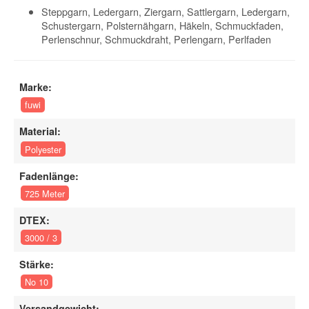
Steppgarn, Ledergarn, Ziergarn, Sattlergarn, Ledergarn,
Schustergarn, Polsternähgarn, Häkeln, Schmuckfaden,
Perlenschnur, Schmuckdraht, Perlengarn, Perlfaden
Marke:
fuwi
Material:
Polyester
Fadenlänge:
725 Meter
DTEX:
3000 / 3
Stärke:
No 10
Versandgewicht: