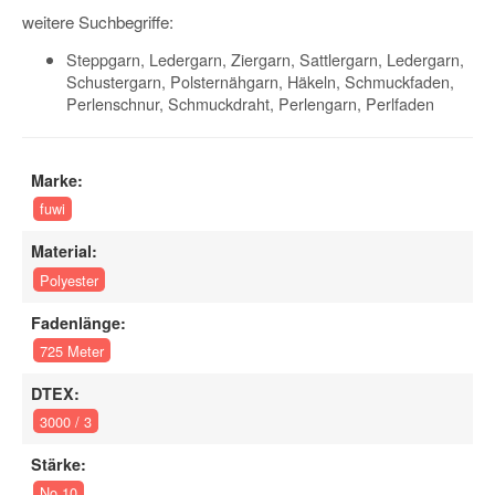
weitere Suchbegriffe:
Steppgarn, Ledergarn, Ziergarn, Sattlergarn, Ledergarn,
Schustergarn, Polsternähgarn, Häkeln, Schmuckfaden,
Perlenschnur, Schmuckdraht, Perlengarn, Perlfaden
Marke:
fuwi
Material:
Polyester
Fadenlänge:
725 Meter
DTEX:
3000 / 3
Stärke:
No 10