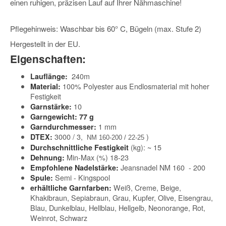
einen ruhigen, präzisen Lauf auf Ihrer Nähmaschine!
Pflegehinweis: Waschbar bis 60° C, Bügeln (max. Stufe 2)
Hergestellt in der EU.
Eigenschaften:
240m
Lauflänge:
100% Polyester aus Endlosmaterial mit hoher
Material:
Festigkeit
10
Garnstärke:
Garngewicht: 77 g
1 mm
Garndurchmesser:
3000 / 3,
)
DTEX:
NM 160-200 / 22-25
(kg): ~ 15
Durchschnittliche Festigkeit
Min-Max (%) 18-23
Dehnung:
Jeansnadel NM 160 - 200
Empfohlene Nadelstärke:
Semi - Kingspool
Spule:
Weiß, Creme, Beige,
erhältliche Garnfarben:
Khakibraun, Sepiabraun, Grau, Kupfer, Olive, Eisengrau,
Blau, Dunkelblau, Hellblau, Hellgelb, Neonorange, Rot,
Weinrot, Schwarz