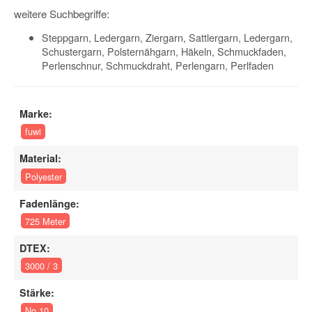
weitere Suchbegriffe:
Steppgarn, Ledergarn, Ziergarn, Sattlergarn, Ledergarn,
Schustergarn, Polsternähgarn, Häkeln, Schmuckfaden,
Perlenschnur, Schmuckdraht, Perlengarn, Perlfaden
Marke:
fuwi
Material:
Polyester
Fadenlänge:
725 Meter
DTEX:
3000 / 3
Stärke:
No 10