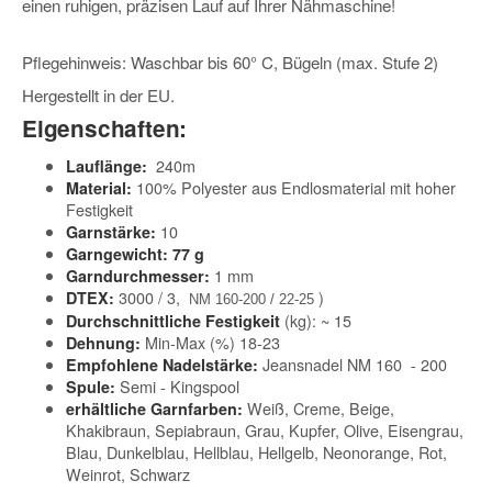
einen ruhigen, präzisen Lauf auf Ihrer Nähmaschine!
Pflegehinweis: Waschbar bis 60° C, Bügeln (max. Stufe 2)
Hergestellt in der EU.
Eigenschaften:
240m
Lauflänge:
100% Polyester aus Endlosmaterial mit hoher
Material:
Festigkeit
10
Garnstärke:
Garngewicht: 77 g
1 mm
Garndurchmesser:
3000 / 3,
)
DTEX:
NM 160-200 / 22-25
(kg): ~ 15
Durchschnittliche Festigkeit
Min-Max (%) 18-23
Dehnung:
Jeansnadel NM 160 - 200
Empfohlene Nadelstärke:
Semi - Kingspool
Spule:
Weiß, Creme, Beige,
erhältliche Garnfarben:
Khakibraun, Sepiabraun, Grau, Kupfer, Olive, Eisengrau,
Blau, Dunkelblau, Hellblau, Hellgelb, Neonorange, Rot,
Weinrot, Schwarz