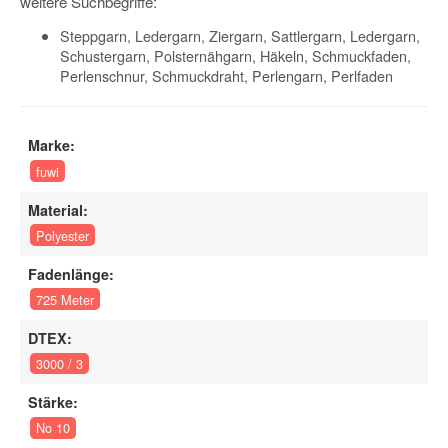
weitere Suchbegriffe:
Steppgarn, Ledergarn, Ziergarn, Sattlergarn, Ledergarn,
Schustergarn, Polsternähgarn, Häkeln, Schmuckfaden,
Perlenschnur, Schmuckdraht, Perlengarn, Perlfaden
Marke:
fuwi
Material:
Polyester
Fadenlänge:
725 Meter
DTEX:
3000 / 3
Stärke:
No 10