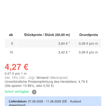
ab
Stückpreis / Stück (60,00 m)
Grundpreis
5
3,84 €
*
0,06 € pro m
10
3,42 €
*
0,06 € pro m
4,27 €
0,07 € pro 1 m
inkl. 19% USt. , zzgl.
Versand
(Warenpost)
Unverbindliche Preisempfehlung des Herstellers: 4,79 €
(Sie sparen
10.86%
, also
0,52 €
)
Sofort verfügbar
Lieferdatum:
07.08.2026 - 11.08.2026
(DE - Ausland
abweichend)