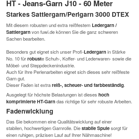
HT - Jeans-Garn J10 - 60 Meter
Starkes Sattlergarn/Perlgarn
3000 DTEX
Mit diesem
robusten und extra reißfestem
Ledergarn /
Sattlergarn
von fuwi.de können Sie die ganz schweren
Sachen bearbeiten.
Besonders gut eignet sich unser Profi-
Ledergarn
in Stärke
No. 10 für
robust
e
Schuh-, Koffer- und Lederwaren- sowie die
Möbel- und Steppdeckenindustrie.
Auch für Ihre Perlenarbeiten eignet sich dieses sehr reißfeste
Garn gut.
Dieser Faden ist extra
reiß-, scheuer- und farbbeständig
.
Ausgelegt für höchste Belastungen ist dieses
hoch
komprimierte HT-Garn
das richtige für sehr robuste Arbeiten.
Fadenwicklung
Das Sie bekommen eine Qualitätswicklung auf einer
stabilen, hochwertigen Garnrolle. Die
stabile Spule
sorgt für
einen ruhigen, präzisen Lauf auf Ihrer Nähmaschine!