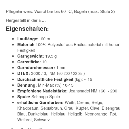
Pflegehinweis: Waschbar bis 60° C, Bügeln (max. Stufe 2)
Hergestellt in der EU.
Eigenschaften:
60 m
Lauflänge:
100% Polyester aus Endlosmaterial mit hoher
Material:
Festigkeit
19,5 g
Garngewicht:
10
Garnstärke:
1 mm
Garndurchmesser:
3000 / 3,
)
DTEX:
NM 160-200 / 22-25
(kg): ~ 15
Durchschnittliche Festigkeit
Min-Max (%) 10-15
Dehnung:
Jeansnadel NM 160 - 200
Empfohlene Nadelstärke:
Schnapp-Spule
Spule:
Weiß, Creme, Beige,
erhältliche Garnfarben:
Khakibraun, Sepiabraun, Grau, Kupfer, Olive, Eisengrau,
Blau, Dunkelblau, Hellblau, Hellgelb, Neonorange, Rot,
Weinrot, Schwarz