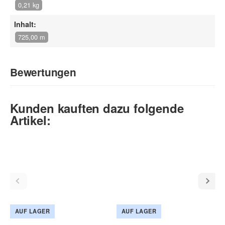
0,21 kg
Inhalt:
725,00 m
Bewertungen
Geben Sie die erste Bewertung für diesen Artikel ab und helfen
Kunden kauften dazu folgende
Sie Anderen bei der Kaufentscheidung:
Artikel:
AUF LAGER
AUF LAGER