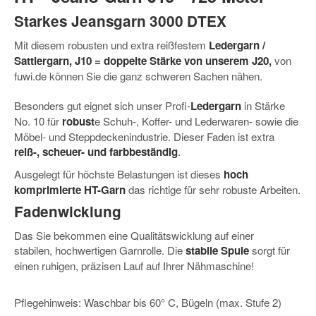
Starkes Jeansgarn
3000 DTEX
Mit diesem
robusten und extra reißfestem
Ledergarn /
Sattlergarn, J10 = doppelte Stärke von unserem J20,
von
fuwi.de können Sie die ganz schweren Sachen nähen.
Besonders gut eignet sich unser Profi-
Ledergarn
in Stärke
No. 10 für
robust
e
Schuh-, Koffer- und Lederwaren- sowie die
Möbel- und Steppdeckenindustrie. Dieser Faden ist extra
reiß-, scheuer- und farbbeständig
.
Ausgelegt für höchste Belastungen ist dieses
hoch
komprimierte HT-Garn
das richtige für sehr robuste Arbeiten.
Fadenwicklung
Das Sie bekommen eine Qualitätswicklung auf einer
stabilen, hochwertigen Garnrolle. Die
stabile Spule
sorgt für
einen ruhigen, präzisen Lauf auf Ihrer Nähmaschine!
Pflegehinweis: Waschbar bis 60° C, Bügeln (max. Stufe 2)