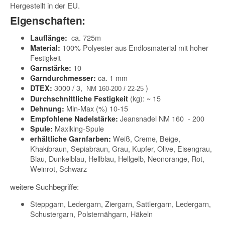
Hergestellt in der EU.
Eigenschaften:
ca. 725m
Lauflänge:
100% Polyester aus Endlosmaterial mit hoher
Material:
Festigkeit
10
Garnstärke:
ca. 1 mm
Garndurchmesser:
3000 / 3,
)
DTEX:
NM 160-200 / 22-25
(kg): ~ 15
Durchschnittliche Festigkeit
Min-Max (%) 10-15
Dehnung:
Jeansnadel NM 160 - 200
Empfohlene Nadelstärke:
Maxiking-Spule
Spule:
Weiß, Creme, Beige,
erhältliche Garnfarben:
Khakibraun, Sepiabraun, Grau, Kupfer, Olive, Eisengrau,
Blau, Dunkelblau, Hellblau, Hellgelb, Neonorange, Rot,
Weinrot, Schwarz
weitere Suchbegriffe:
Steppgarn, Ledergarn, Ziergarn, Sattlergarn, Ledergarn,
Schustergarn, Polsternähgarn, Häkeln