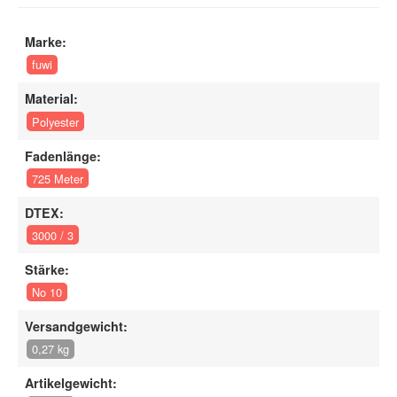
Marke:
fuwi
Material:
Polyester
Fadenlänge:
725 Meter
DTEX:
3000 / 3
Stärke:
No 10
Versandgewicht:
0,27 kg
Artikelgewicht: