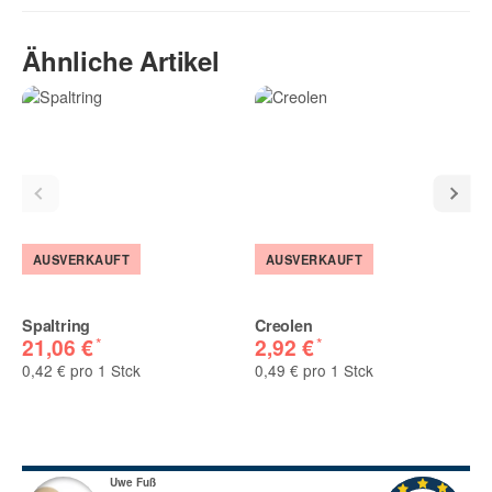
Geben Sie die erste Bewertung für diesen Artikel ab und helfen
Ähnliche Artikel
Sie Anderen bei der Kaufentscheidung:
AUSVERKAUFT
AUSVERKAUFT
Spaltring
Creolen
*
*
21,06 €
2,92 €
0,42 € pro 1 Stck
0,49 € pro 1 Stck