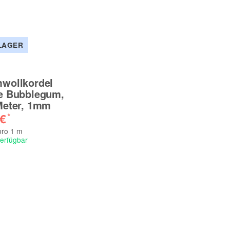
LAGER
wollkordel
e Bubblegum,
Meter, 1mm
 €
*
pro 1 m
verfügbar