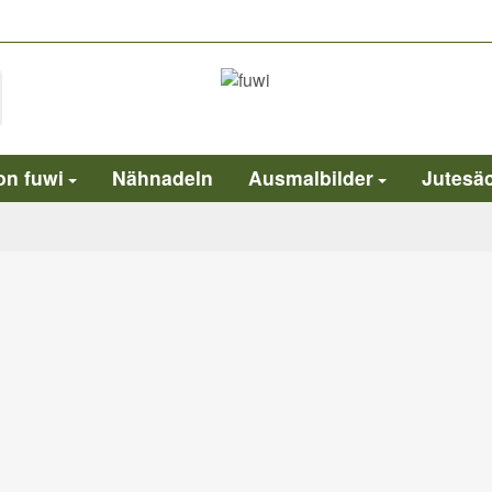
on fuwi
Nähnadeln
Ausmalbilder
Jutesä