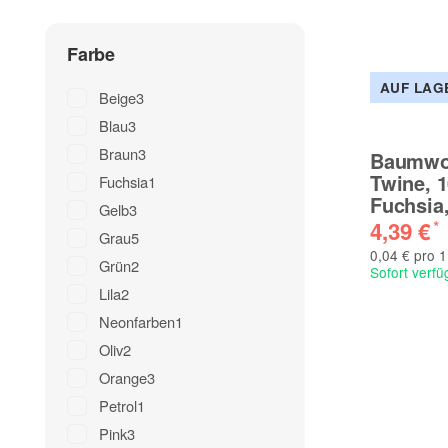
Farbe
AUF LAG
Beige
3
Blau
3
Braun
3
Baumwol
Twine, 1
Fuchsia
1
Fuchsia
Gelb
3
4,39 €
*
Grau
5
0,04 € pro 
Grün
2
Sofort verfü
Lila
2
Neonfarben
1
Oliv
2
Orange
3
Petrol
1
Pink
3