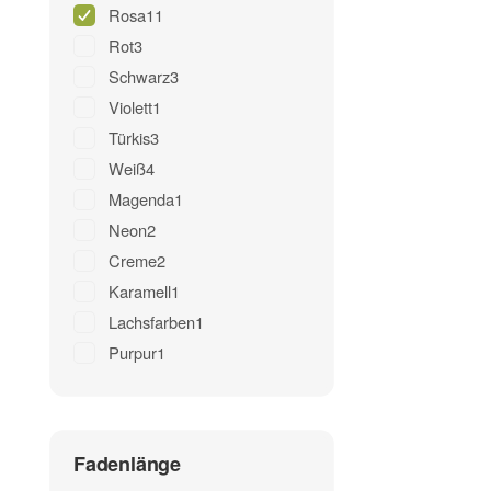
Rosa
11
Rot
3
Schwarz
3
Violett
1
Türkis
3
Weiß
4
Magenda
1
Neon
2
Creme
2
Karamell
1
Lachsfarben
1
Purpur
1
Fadenlänge