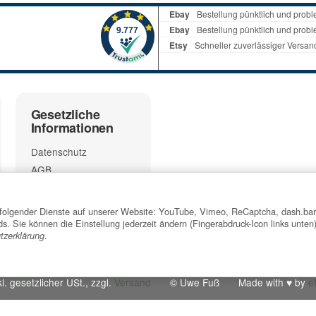
Gesetzliche
Informationen
Datenschutz
AGB
Sitemap
Impressum
tz folgender Dienste auf unserer Website: YouTube, Vimeo, ReCaptcha, dash.ba
Batteriegesetzhinweise
. Sie können die Einstellung jederzeit ändern (Fingerabdruck-Icon links unten
.
tzerklärung
Widerrufsrecht
l. gesetzlicher USt., zzgl.
Versand
© Uwe Fuß
Made with
♥
by
e