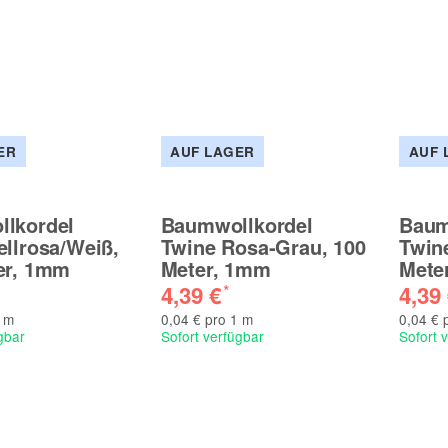
ER
AUF LAGER
AUF 
lkordel
Baumwollkordel
Baum
ellrosa/Weiß,
Twine Rosa-Grau, 100
Twine
er, 1mm
Meter, 1mm
Mete
4,39 €
4,39
*
1 m
0,04 € pro 1 m
0,04 € 
gbar
Sofort verfügbar
Sofort 