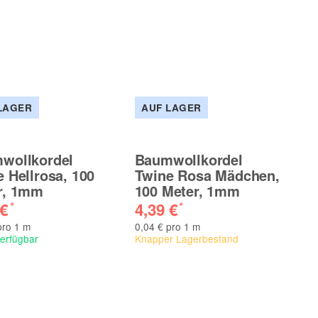
LAGER
AUF LAGER
wollkordel
Baumwollkordel
 Hellrosa, 100
Twine Rosa Mädchen,
r, 1mm
100 Meter, 1mm
 €
4,39 €
*
*
pro 1 m
0,04 € pro 1 m
verfügbar
Knapper Lagerbestand