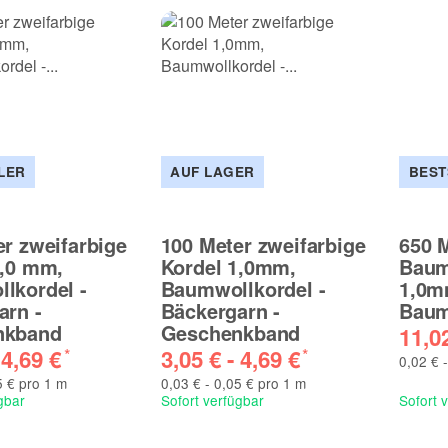
LER
AUF LAGER
BEST
er zweifarbige
100 Meter zweifarbige
650 
1,0 mm,
Kordel 1,0mm,
Baum
lkordel -
Baumwollkordel -
1,0m
arn -
Bäckergarn -
Baum
nkband
Geschenkband
11,0
-
4,69 €
3,05 € -
4,69 €
*
*
0,02 € 
5 € pro 1 m
0,03 € - 0,05 € pro 1 m
gbar
Sofort verfügbar
Sofort 