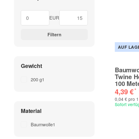
EUR
Filtern
AUF LAG
Gewicht
Baumwol
Twine H
200 g
1
100 Met
4,39 €
*
0,04 € pro 
Sofort verfü
Material
Baumwolle
1