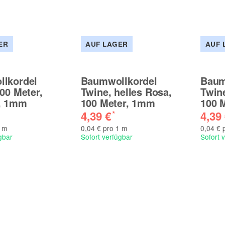
ER
AUF LAGER
AUF 
lkordel
Baumwollkordel
Baum
00 Meter,
Twine, helles Rosa,
Twin
, 1mm
100 Meter, 1mm
100 
4,39 €
4,39
*
1 m
0,04 € pro 1 m
0,04 € 
gbar
Sofort verfügbar
Sofort 