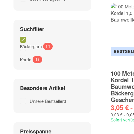
Suchfilter
Bäckergarn
11
BESTSEL
Korde
11
100 Met
Kordel 
Baumwol
Besondere Artikel
Bäckerg
Gesche
Unsere Bestseller
3
3,05 € 
0,03 € - 0,0
Sofort verfü
Preisspanne