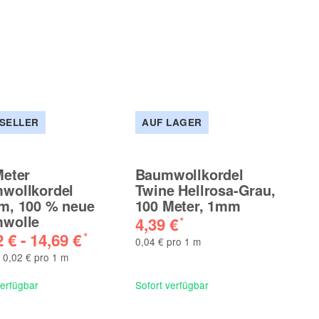
SELLER
AUF LAGER
Meter
Baumwollkordel
wollkordel
Twine Hellrosa-Grau,
m, 100 % neue
100 Meter, 1mm
wolle
4,39 €
*
2 € -
14,69 €
*
0,04 € pro 1 m
- 0,02 € pro 1 m
verfügbar
Sofort verfügbar