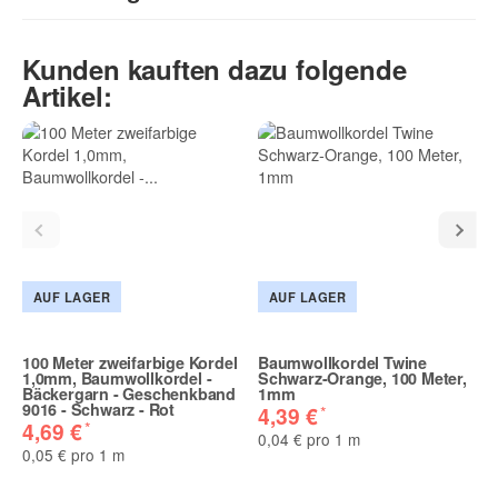
Geben Sie die erste Bewertung für diesen Artikel ab und helfen
Kunden kauften dazu folgende
Sie Anderen bei der Kaufentscheidung:
Artikel:
AUF LAGER
AUF LAGER
100 Meter zweifarbige Kordel
Baumwollkordel Twine
1,0mm, Baumwollkordel -
Schwarz-Orange, 100 Meter,
Bäckergarn - Geschenkband
1mm
9016 - Schwarz - Rot
*
4,39 €
*
4,69 €
0,04 € pro 1 m
0,05 € pro 1 m