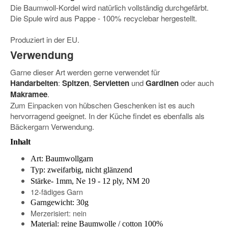
Die Baumwoll-Kordel wird natürlich vollständig durchgefärbt.
Die Spule wird aus Pappe - 100% recyclebar hergestellt.
Produziert in der EU.
Verwendung
Garne dieser Art werden gerne verwendet für
Handarbeiten
:
Spitzen
,
Servietten
und
Gardinen
oder auch
Makramee
.
Zum Einpacken von hübschen Geschenken ist es auch
hervorragend geeignet. In der Küche findet es ebenfalls als
Bäckergarn Verwendung.
Inhalt
Art: Baumwollgarn
Typ: zweifarbig, nicht glänzend
Stärke- 1mm, Ne 19 - 12 ply, NM 20
12-fädiges Garn
Garngewicht: 30g
Merzerisiert: nein
Material: reine Baumwolle / cotton 100%