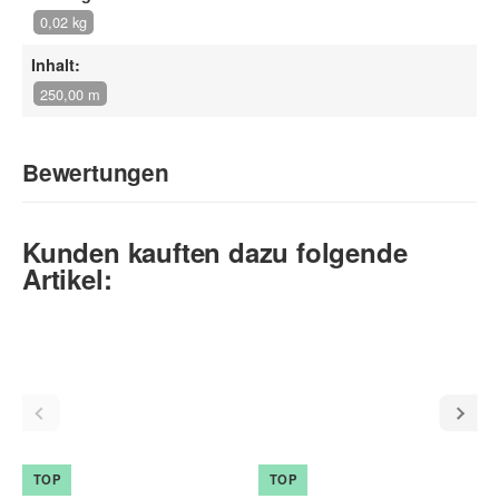
0,02 kg
Inhalt:
250,00 m
Bewertungen
Geben Sie die erste Bewertung für diesen Artikel ab und helfen
Kunden kauften dazu folgende
Sie Anderen bei der Kaufentscheidung:
Artikel:
TOP
TOP