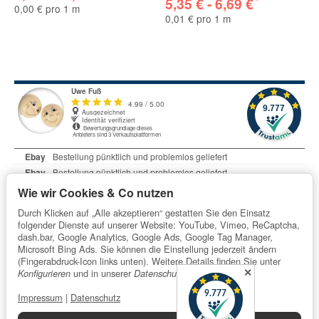
*
5,35 € -
6,69 €
0,00 € pro 1 m
0,01 € pro 1 m
Wie wir Cookies & Co nutzen
Durch Klicken auf „Alle akzeptieren“ gestatten Sie den Einsatz
folgender Dienste auf unserer Website: YouTube, Vimeo, ReCaptcha,
dash.bar, Google Analytics, Google Ads, Google Tag Manager,
Microsoft Bing Ads. Sie können die Einstellung jederzeit ändern
Informationen
(Fingerabdruck-Icon links unten). Weitere Details finden Sie unter
✕
und in unserer
.
Konfigurieren
Datenschutzerklärung
Impressum
|
Datenschutz
Gesetzliche Informationen