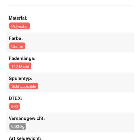
Material:
Polyester
Farbe:
Creme
Fadenlänge:
140 Meter
Spulentyp:
Schnappspule
DTEX:
960
Versandgewicht:
0,03 kg
Artikelgewicht: