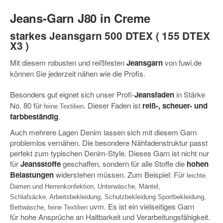
Jeans-Garn J80 in Creme
starkes Jeansgarn
500 DTEX ( 155 DTEX
X3 )
Mit diesem
robusten und reißfesten
Jeansgarn
von fuwi.de
können Sie jederzeit nähen wie die Profis.
Besonders gut eignet sich unser Profi-
Jeansfaden
in Stärke
No. 80 für
. Dieser Faden ist
reiß-, scheuer- und
feine Textilien
farbbeständig
.
Auch
mehrere Lagen Denim lassen sich mit diesem Garn
problemlos vernähen
. Die besondere Nähfadenstruktur passt
perfekt zum typischen Denim-Style. Dieses Garn ist nicht nur
für
Jeansstoffe
geschaffen, sondern für alle Stoffe die
hohen
Belastungen
widerstehen müssen. Zum Beispiel: Für
leichte
Damen und Herrenkonfektion, Unterwäsche, Mäntel,
Schlafsäcke, Arbeitsbekleidung, Schutzbekleidung Sportbekleidung,
uvm. Es ist ein vielseitiges Garn
Bettwäsche, feine Textilien
für hohe Ansprüche an Haltbarkeit und Verarbeitungsfähigkeit.