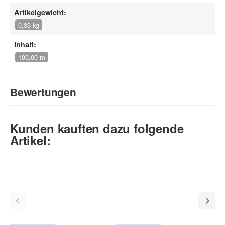
Artikelgewicht:
0,33 kg
Inhalt:
100,00 m
Bewertungen
Geben Sie die erste Bewertung für diesen Artikel ab und helfen
Kunden kauften dazu folgende
Sie Anderen bei der Kaufentscheidung:
Artikel: