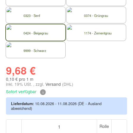
0323 - Senf
0374 - Grüngrau
0424 - Beigegrau
1174 - Zementgrau
9999 - Schwarz
9,68 €
0,10 € pro 1 m
inkl. 19% USt. , zzgl.
Versand
(DHL)
Sofort verfügbar
Lieferdatum:
10.08.2026 - 11.08.2026
(DE - Ausland
abweichend)
Rolle