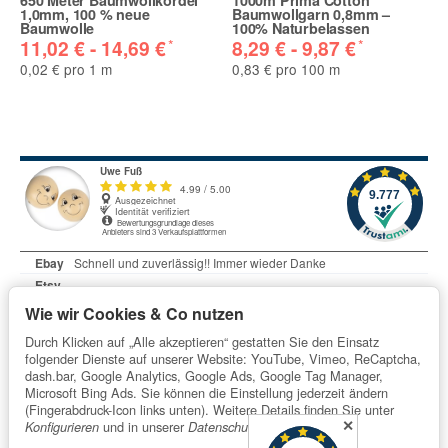
650 Meter Baumwollkordel
1000m Prima Cotton
1,0mm, 100 % neue
Baumwollgarn 0,8mm –
Baumwolle
100% Naturbelassen
*
*
11,02 € -
14,69 €
8,29 € -
9,87 €
0,02 € pro 1 m
0,83 € pro 100 m
Wie wir Cookies & Co nutzen
Durch Klicken auf „Alle akzeptieren“ gestatten Sie den Einsatz
folgender Dienste auf unserer Website: YouTube, Vimeo, ReCaptcha,
dash.bar, Google Analytics, Google Ads, Google Tag Manager,
Microsoft Bing Ads. Sie können die Einstellung jederzeit ändern
Informationen
(Fingerabdruck-Icon links unten). Weitere Details finden Sie unter
✕
und in unserer
.
Konfigurieren
Datenschutzerklärung