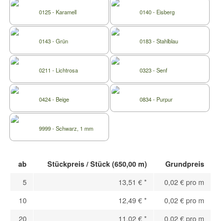
0125 - Karamell
0140 - Eisberg
0143 - Grün
0183 - Stahlblau
0211 - Lichtrosa
0323 - Senf
0424 - Beige
0834 - Purpur
9999 - Schwarz, 1 mm
ab
Stückpreis / Stück (650,00 m)
Grundpreis
5
13,51 €
*
0,02 € pro m
10
12,49 €
*
0,02 € pro m
20
11,02 €
*
0,02 € pro m