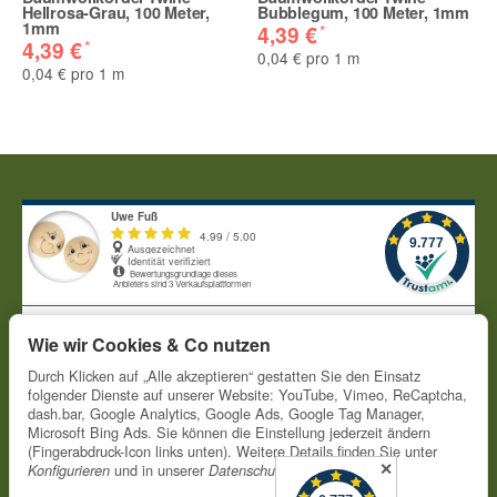
Hellrosa-Grau, 100 Meter,
Bubblegum, 100 Meter, 1mm
1mm
*
4,39 €
*
4,39 €
0,04 € pro 1 m
0,04 € pro 1 m
Wie wir Cookies & Co nutzen
Durch Klicken auf „Alle akzeptieren“ gestatten Sie den Einsatz
folgender Dienste auf unserer Website: YouTube, Vimeo, ReCaptcha,
dash.bar, Google Analytics, Google Ads, Google Tag Manager,
Microsoft Bing Ads. Sie können die Einstellung jederzeit ändern
(Fingerabdruck-Icon links unten). Weitere Details finden Sie unter
Informationen
✕
und in unserer
.
Konfigurieren
Datenschutzerklärung
Gesetzliche Informationen