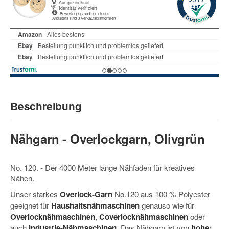
Beschreibung
Nähgarn - Overlockgarn, Olivgrün
No. 120. - Der 4000 Meter lange Nähfaden für kreatives
Nähen.
Unser starkes
Overlock-Garn
No.120 aus 100 % Polyester
geeignet für
Haushaltsnähmaschinen
genauso wie für
Overlocknähmaschinen
,
Coverlocknähmaschinen
oder
auch
Industrie-Nähmaschinen
. Das Nähgarn ist von
hohe
r